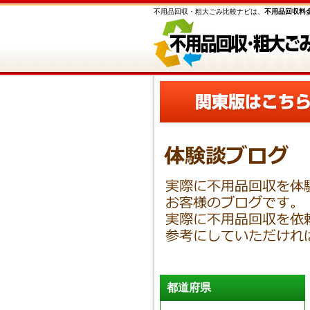
不用品回収・粗大ごみ比較ナビは、
不用品回収料
都道府県