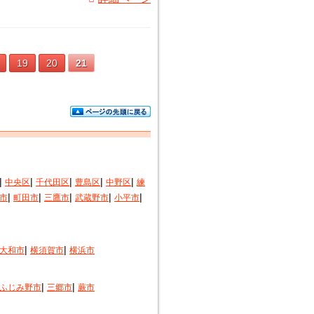
19
20
21
|
|
|
|
|
中央区
千代田区
豊島区
中野区
練
|
|
|
|
|
市
町田市
三鷹市
武蔵野市
小平市
|
|
大和市
横須賀市
横浜市
|
|
ふじみ野市
三郷市
蕨市