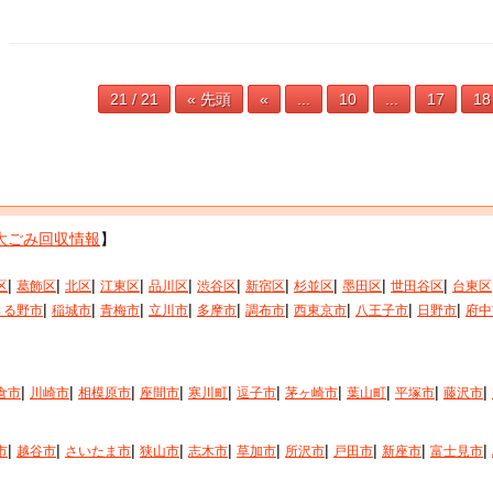
21 / 21
« 先頭
«
...
10
...
17
18
大ごみ回収情報
】
|
|
|
|
|
|
|
|
|
|
区
葛飾区
北区
江東区
品川区
渋谷区
新宿区
杉並区
墨田区
世田谷区
台東区
|
|
|
|
|
|
|
|
|
きる野市
稲城市
青梅市
立川市
多摩市
調布市
西東京市
八王子市
日野市
府中
|
|
|
|
|
|
|
|
|
|
倉市
川崎市
相模原市
座間市
寒川町
逗子市
茅ヶ崎市
葉山町
平塚市
藤沢市
|
|
|
|
|
|
|
|
|
|
市
越谷市
さいたま市
狭山市
志木市
草加市
所沢市
戸田市
新座市
富士見市