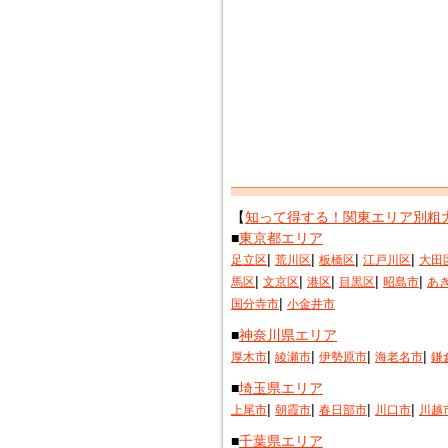
【
知って得する！関東エリア別粗
■
東京都エリア
|
|
|
|
足立区
荒川区
板橋区
江戸川区
大田
|
|
|
|
|
馬区
文京区
港区
目黒区
昭島市
あ
|
国分寺市
小金井市
■
神奈川県エリア
|
|
|
|
厚木市
綾瀬市
伊勢原市
海老名市
鎌
■
埼玉県エリア
|
|
|
|
上尾市
朝霞市
春日部市
川口市
川越
■
千葉県エリア