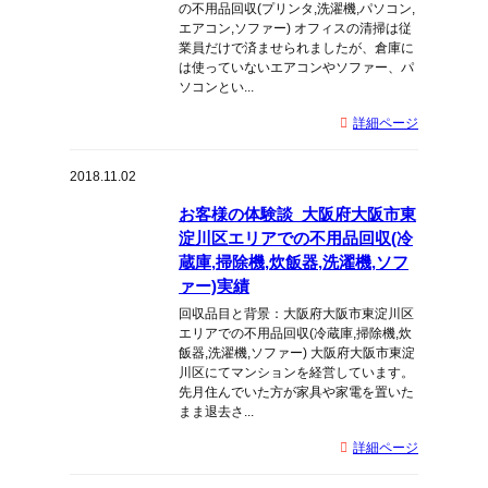
の不用品回収(プリンタ,洗濯機,パソコン,
エアコン,ソファー) オフィスの清掃は従
業員だけで済ませられましたが、倉庫に
は使っていないエアコンやソファー、パ
ソコンとい...
詳細ページ
2018.11.02
お客様の体験談_大阪府大阪市東
淀川区エリアでの不用品回収(冷
蔵庫,掃除機,炊飯器,洗濯機,ソフ
ァー)実績
回収品目と背景：大阪府大阪市東淀川区
エリアでの不用品回収(冷蔵庫,掃除機,炊
飯器,洗濯機,ソファー) 大阪府大阪市東淀
川区にてマンションを経営しています。
先月住んでいた方が家具や家電を置いた
まま退去さ...
詳細ページ