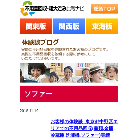
ソファー
2018.11.19
お客様の体験談_東京都中野区エ
リアでの不用品回収(書類,金庫,
冷蔵庫,洗濯機,ソファー)実績