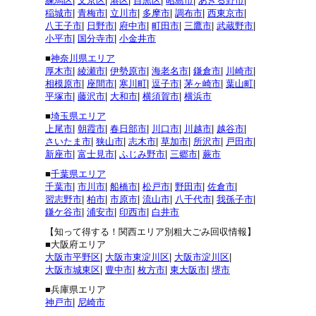
練馬区
|
文京区
|
港区
|
目黒区
|
昭島市
|
あきる野市
|
稲城市
|
青梅市
|
立川市
|
多摩市
|
調布市
|
西東京市
|
八王子市
|
日野市
|
府中市
|
町田市
|
三鷹市
|
武蔵野市
|
小平市
|
国分寺市
|
小金井市
■
神奈川県エリア
厚木市
|
綾瀬市
|
伊勢原市
|
海老名市
|
鎌倉市
|
川崎市
|
相模原市
|
座間市
|
寒川町
|
逗子市
|
茅ヶ崎市
|
葉山町
|
平塚市
|
藤沢市
|
大和市
|
横須賀市
|
横浜市
■
埼玉県エリア
上尾市
|
朝霞市
|
春日部市
|
川口市
|
川越市
|
越谷市
|
さいたま市
|
狭山市
|
志木市
|
草加市
|
所沢市
|
戸田市
|
新座市
|
富士見市
|
ふじみ野市
|
三郷市
|
蕨市
■
千葉県エリア
千葉市
|
市川市
|
船橋市
|
松戸市
|
野田市
|
佐倉市
|
習志野市
|
柏市
|
市原市
|
流山市
|
八千代市
|
我孫子市
|
鎌ケ谷市
|
浦安市
|
印西市
|
白井市
【知って得する！関西エリア別粗大ごみ回収情報】
■大阪府エリア
大阪市平野区
|
大阪市東淀川区
|
大阪市淀川区
|
大阪市城東区
|
豊中市
|
枚方市
|
東大阪市
|
堺市
■兵庫県エリア
神戸市
|
尼崎市