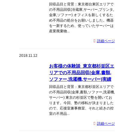
回収品目と背景：東京都台東区エリアで
の不用品回収(冷蔵庫,サーバー,プリンタ,
金庫,ソファー) オフィスを新しくするた
め不用品の処分をお願いしました。機器
を一新するため、使っていたサーバーは
産業廃棄物...
詳細ページ
2018.11.12
お客様の体験談_東京都杉並区エ
リアでの不用品回収(金庫,書類,
ソファー,洗濯機,サーバー)実績
回収品目と背景：東京都杉並区エリアで
の不用品回収(金庫,書類,ソファー,洗濯機,
サーバー) 東京の杉並区で塾を開いてお
ります。今回、塾の移転が決まりました
ので、応接室兼事務室、それと続きの控
室の不用品...
詳細ページ