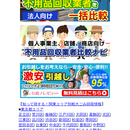
【
知って得する！関東エリア別粗大ごみ回収情報
】
■
東京都エリア
足立区
|
荒川区
|
板橋区
|
江戸川区
|
大田区
|
葛飾区
|
北区
|
江東区
|
品川区
|
渋谷区
|
新宿区
|
杉並区
|
墨田区
|
世田谷区
|
台東区
|
中央区
|
千代田区
|
豊島区
|
中野区
|