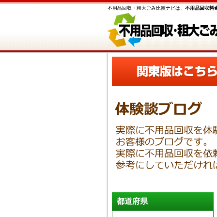
不用品回収・粗大ごみ比較ナビは、
不用品回収料
都道府県