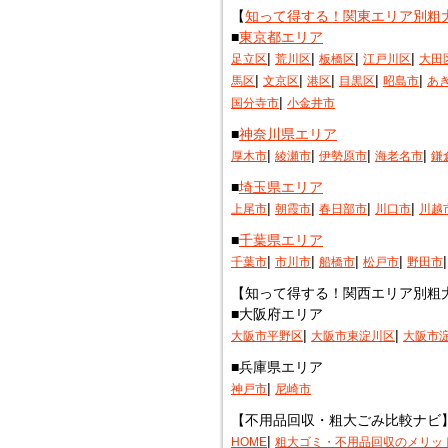
【
知って得する！関東エリア別粗
■
東京都エリア
|
|
|
|
足立区
荒川区
板橋区
江戸川区
大田
|
|
|
|
|
馬区
文京区
港区
目黒区
昭島市
あ
|
国分寺市
小金井市
■
神奈川県エリア
|
|
|
|
厚木市
綾瀬市
伊勢原市
海老名市
鎌
■
埼玉県エリア
|
|
|
|
上尾市
朝霞市
春日部市
川口市
川越
■
千葉県エリア
|
|
|
|
千葉市
市川市
船橋市
松戸市
野田市
【知って得する！関西エリア別粗
■大阪府エリア
|
|
大阪市平野区
大阪市東淀川区
大阪市
■兵庫県エリア
|
神戸市
尼崎市
【不用品回収・粗大ごみ比較ナビ
|
HOME
粗大ゴミ・不用品回収のメリッ