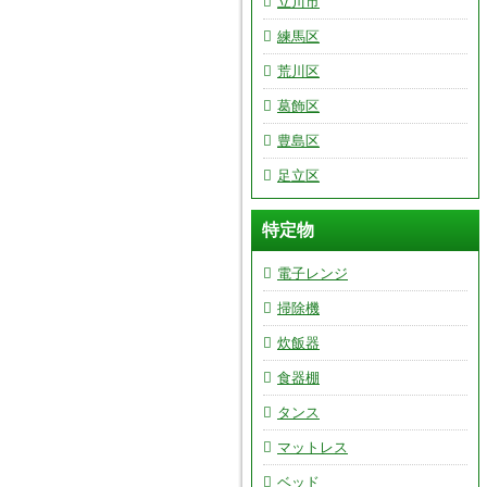
立川市
練馬区
荒川区
葛飾区
豊島区
足立区
特定物
電子レンジ
掃除機
炊飯器
食器棚
タンス
マットレス
ベッド