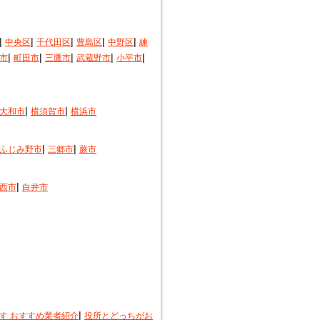
|
|
|
|
|
中央区
千代田区
豊島区
中野区
練
|
|
|
|
|
市
町田市
三鷹市
武蔵野市
小平市
|
|
大和市
横須賀市
横浜市
|
|
ふじみ野市
三郷市
蕨市
|
西市
白井市
|
す おすすめ業者紹介
役所とどっちがお