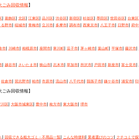
大ごみ回収情報
】
|
|
|
|
|
|
|
|
|
|
区
葛飾区
北区
江東区
品川区
渋谷区
新宿区
杉並区
墨田区
世田谷区
台東区
|
|
|
|
|
|
|
|
|
きる野市
稲城市
青梅市
立川市
多摩市
調布市
西東京市
八王子市
日野市
府中
|
|
|
|
|
|
|
|
|
|
倉市
川崎市
相模原市
座間市
寒川町
逗子市
茅ヶ崎市
葉山町
平塚市
藤沢市
|
|
|
|
|
|
|
|
|
|
市
越谷市
さいたま市
狭山市
志木市
草加市
所沢市
戸田市
新座市
富士見市
|
|
|
|
|
|
|
|
|
|
佐倉市
習志野市
柏市
市原市
流山市
八千代市
我孫子市
鎌ケ谷市
浦安市
印
大ごみ回収情報】
|
|
|
|
|
淀川区
大阪市城東区
豊中市
枚方市
東大阪市
堺市
】
|
|
|
|
ト
回収できる粗大ゴミ・不用品一覧
こんな時便利
業者選びのコツ
クチコミで探